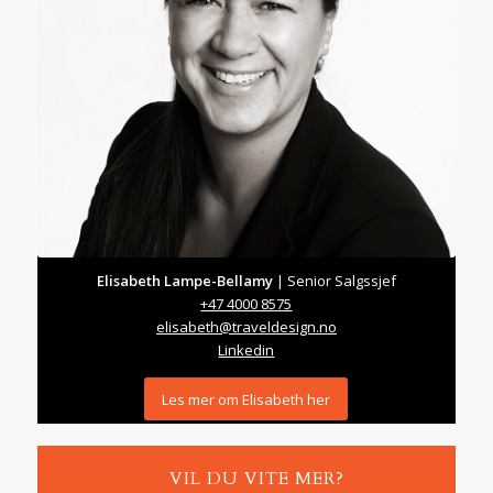
Elisabeth Lampe-Bellamy
| Senior Salgssjef
+47 4000 8575
elisabeth@traveldesign.no
Linkedin
Les mer om Elisabeth her
VIL DU VITE MER?